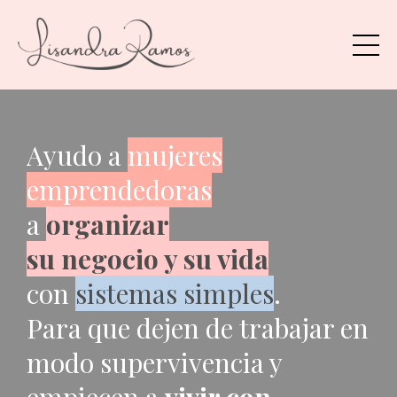
Ayudo a
mujeres
emprendedoras
a
organizar
su negocio y su vida
con
sistemas simples
.
Para que dejen de trabajar en
modo supervivencia y