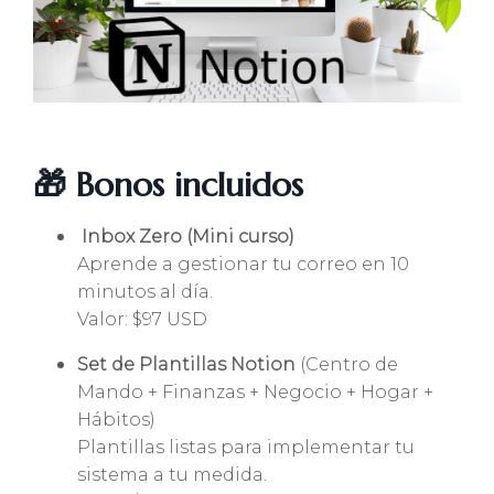
🎁
Bonos incluidos
Inbox Zero (Mini curso)
Aprende a gestionar tu correo en 10
minutos al día.
Valor: $97 USD
Set de Plantillas Notion
(Centro de
Mando + Finanzas + Negocio + Hogar +
Hábitos)
Plantillas listas para implementar tu
sistema a tu medida.