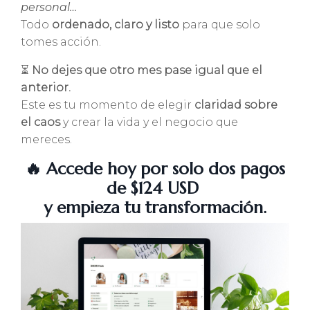
personal…
Todo
ordenado, claro y listo
para que solo
tomes acción.
⏳
No dejes que otro mes pase igual que el
anterior.
Este es tu momento de elegir
claridad sobre
el caos
y crear la vida y el negocio que
mereces.
🔥
Accede hoy por solo dos pagos
de $124 USD
y empieza tu transformación.