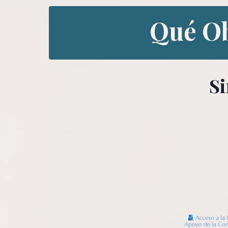
Qué Ob
Si