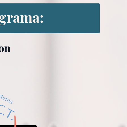
ograma:
con