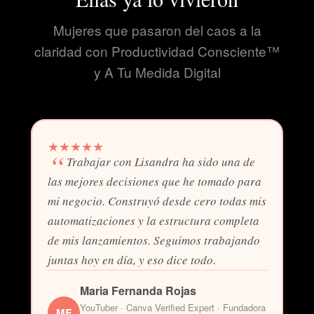
Mujeres que pasaron del caos a la
claridad con Productividad Consciente™
y A Tu Medida Digital
★
★
★
★
★
Trabajar con Lisandra ha sido una de
las mejores decisiones que he tomado para
mi negocio. Construyó desde cero todas mis
automatizaciones y la estructura completa
de mis lanzamientos. Seguimos trabajando
juntas hoy en día, y eso dice todo.
Maria Fernanda Rojas
YouTuber · Canva Verified Expert · Fundadora
MF