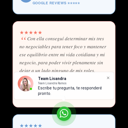
GOOGLE REVIEWS ⭐⭐⭐⭐⭐
★
★
★
★
★
Con ella conseguí determinar mis tres
no negociables para tener foco y mantener
ese equilibrio entre mi vida cotidiana y mi
negocio, para poder vivir plenamente sin
dejar a un lado ninguno de mis roles.
Team Lisandra
Jessica Briceño
Team Lisandra Ramos
Escribe tu pregunta, te responderé
JB
Emprendedora digital y mamá
pronto.
VIDEO TESTIMONIO
★
★
★
★
★