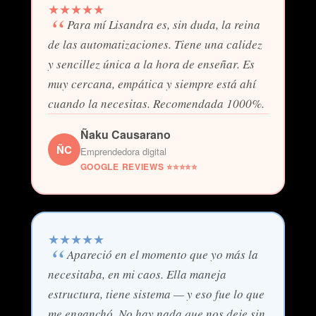
★
★
★
★
★
Para mí Lisandra es, sin duda, la reina
de las automatizaciones. Tiene una calidez
y sencillez única a la hora de enseñar. Es
muy cercana, empática y siempre está ahí
cuando la necesitas. Recomendada 1000%.
Ñaku Causarano
ÑC
Emprendedora digital
GOOGLE REVIEWS ⭐⭐⭐⭐⭐
★
★
★
★
★
Apareció en el momento que yo más la
necesitaba, en mi caos. Ella maneja
estructura, tiene sistema — y eso fue lo que
me enganchó. No hay nada que nos deje sin