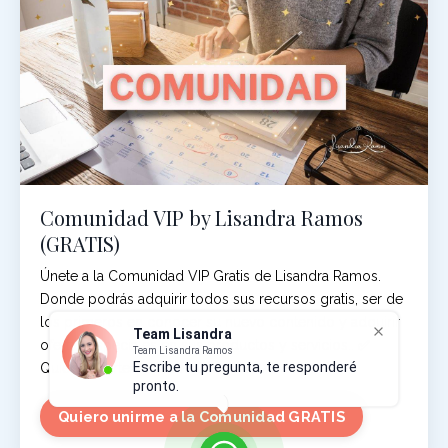
Comunidad VIP by Lisandra Ramos
(GRATIS)
Únete a la Comunidad VIP Gratis de Lisandra Ramos.
Donde podrás adquirir todos sus recursos gratis, ser de
los primeros en conocer su nuevo contenido y adquirir
Team Lisandra
ofertas especiales en sus productos y servicios.. ✅
Team Lisandra Ramos
Escribe tu pregunta, te responderé
Quieres unirte a nuestra COMUNIDAD HOY.
pronto.
Quiero unirme a la Comunidad GRATIS