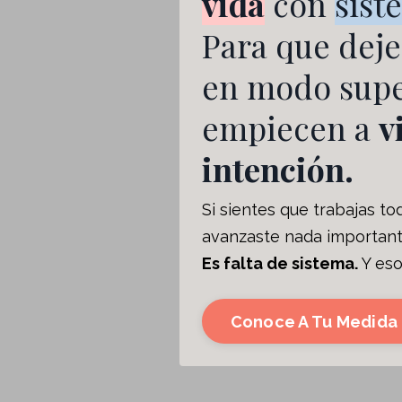
vida
con
sist
Para que deje
en modo supe
empiecen a
v
intención.
Si sientes que trabajas todo
avanzaste nada importante 
Es falta de sistema.
Y eso
Conoce A Tu Medida 