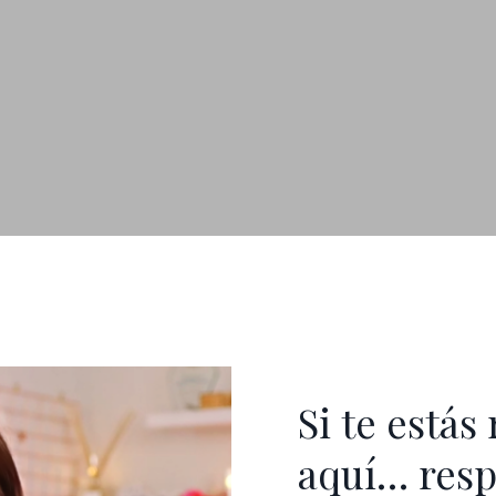
Si te está
aquí… resp