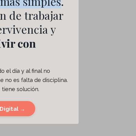
emas simples
.
n de trabajar
rvivencia y
ivir con
 el día y al final no
no es falta de disciplina.
 tiene solución.
Digital →