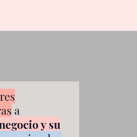
res
as
a
negocio y su