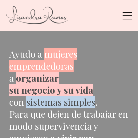
Ayudo a
mujeres
emprendedoras
a
organizar
su negocio y su vida
con
sistemas simples
.
Para que dejen de trabajar en
modo supervivencia y