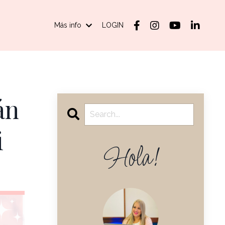
Más info
LOGIN
án
i
Hola!