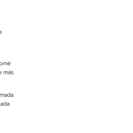
e
 Tomé
ie más
amada.
cada