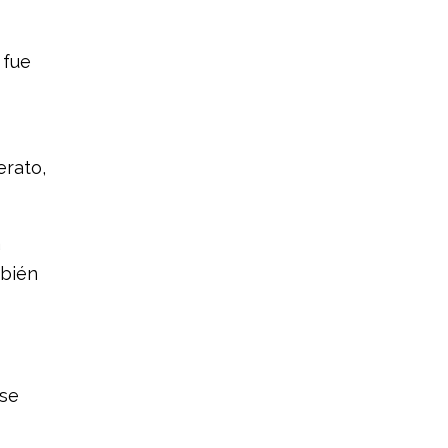
 fue
erato,
a
mbién
ese