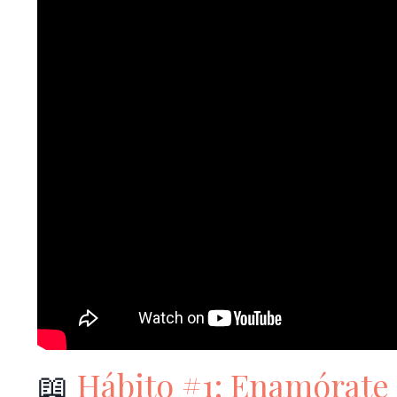
📖
Hábito #1: Enamórate 