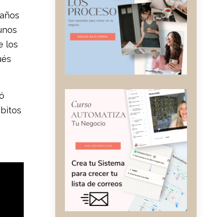
 años
unos
e los
ués
ió
ábitos