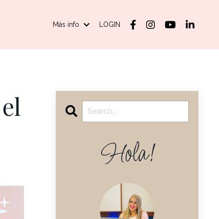
Más info
LOGIN
el
Hola!