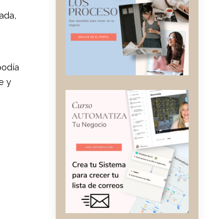
ada,
podía
e y