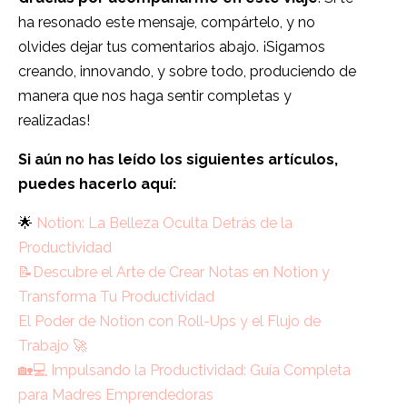
ha resonado este mensaje, compártelo, y no
olvides dejar tus comentarios abajo. ¡Sigamos
creando, innovando, y sobre todo, produciendo de
manera que nos haga sentir completas y
realizadas!
Si aún no has leído los siguientes artículos,
puedes hacerlo aquí:
🌟
Notion: La Belleza Oculta Detrás de la
Productividad
📝Descubre el Arte de Crear Notas en Notion y
Transforma Tu Productividad
El Poder de Notion con Roll-Ups y el Flujo de
Trabajo 🚀
🏡💻 Impulsando la Productividad: Guía Completa
para Madres Emprendedoras